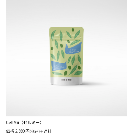
CellMii（セルミー）
価格
2,880
円
(税込)＋送料