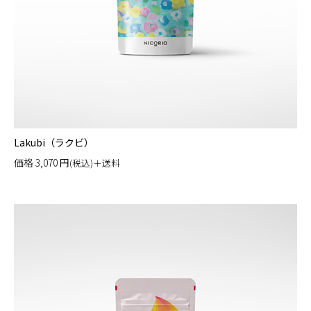
Lakubi（ラクビ）
価格
3,070
円
(税込)＋送料