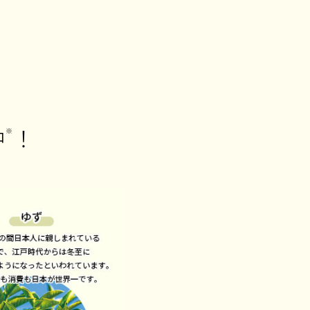
中
！
※