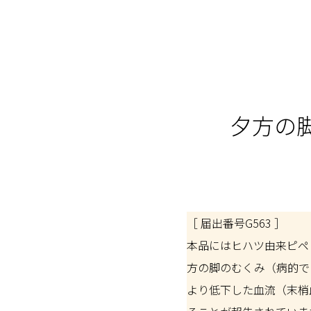
夕方の
［ 届出番号G563 ］
本品にはヒハツ由来ピペ
方の脚のむくみ（病的で
より低下した血流（末梢