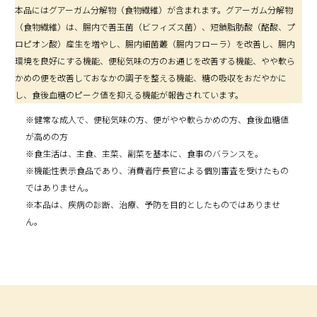
本品にはグアーガム分解物（食物繊維）が含まれます。グアーガム分解物
（食物繊維）は、腸内で善玉菌（ビフィズス菌）、短鎖脂肪酸（酪酸、プ
ロピオン酸）産生を増やし、腸内細菌叢（腸内フローラ）を改善し、腸内
環境を良好にする機能、便秘気味の方のお通じを改善する機能、やや軟ら
かめの便を改善しておなかの調子を整える機能、糖の吸収をおだやかに
し、食後血糖のピーク値を抑える機能が報告されています。
※健常な成人で、便秘気味の方、便がやや軟らかめの方、食後血糖値
が高めの方
※食生活は、主食、主菜、副菜を基本に、食事のバランスを。
※機能性表示食品であり、消費者庁長官による個別審査を受けたもの
ではありません。
※本品は、疾病の診断、治療、予防を目的としたものではありませ
ん。