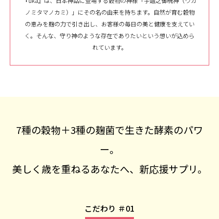
『uka』は、日本神話に登場する穀物の神様「宇迦之御魂神（ウカ
ノミタマノカミ）」にその名の由来を持ちます。自然が育む穀物
の恵みを麹の力で引き出し、お客様の毎日の美と健康を支えてい
く。そんな、守り神のような存在でありたいという想いが込めら
れています。
7種の穀物＋3種の麹菌で生きた酵素のパワ
ー。
美しく歳を重ねるあなたへ、新応援サプリ。
こだわり ＃01