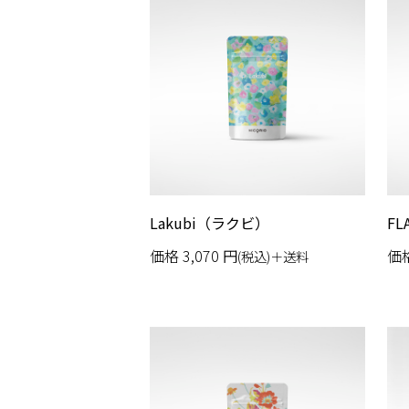
Lakubi（ラクビ）
F
価格
3,070
円
価
(税込)＋送料