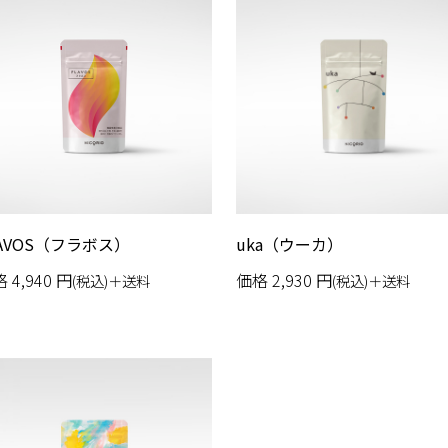
LAVOS（フラボス）
uka（ウーカ）
格
4,940
円
価格
2,930
円
(税込)＋送料
(税込)＋送料