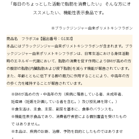
「毎日のちょっとした活動で脂肪を消費したい」
そんな方にオ
ススメしたい、機能性表示食品です。
※ブラックジンジャー由来ポリメトキシフラボン
商品名 フラボスα【届出番号：G1383】
本品にはブラックジンジャー
由来ポリメトキシフラボンが含まれます。ブラ
ックジンジャー由来ポリメトキシフラボンは、日常生活における身体活動
時のエネルギー代謝において、脂肪の消費を促す作用によりBMIが高めの方
の腹部の脂肪(内臓脂肪および皮下脂肪)を減らす機能が報告されています。
また、年齢とともに低下する脚の筋力に作用することにより、中高年の方
の歩く力を維持することが報告されています。
※BMIが高めの方・中高年の方（疾病に罹患している者、未成年者、
妊産婦（妊娠を計画している者を含む。）及び授乳婦を除く。）
※食生活は、主食、主菜、副菜を基本に、食事のバランスを。
※機能性表示食品であり、消費者庁長官による個別審査を受けたもの
で はありません。
※本品は、疾病の診断、治療、予防を目的としたものではありませ
ん。