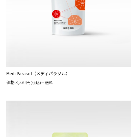
Medi Parasol（メディパラソル）
価格
3,230
円
(税込)＋送料