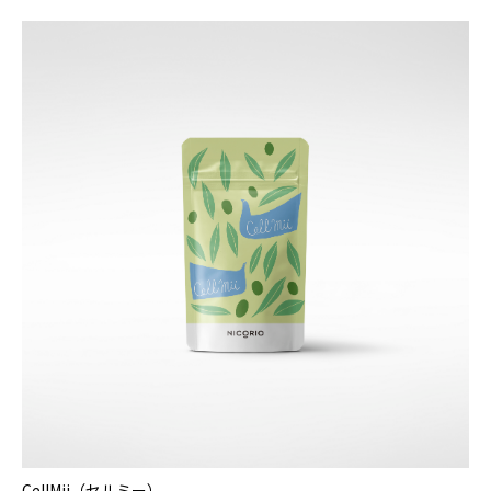
CellMii（セルミー）