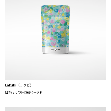
Lakubi（ラクビ）
価格
3,070
円
(税込)＋送料