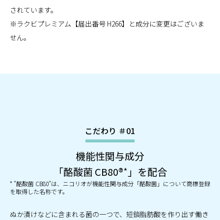
されています。
※ラクビプレミアム【届出番号 H266】と成分に変更はございま
せん。
こだわり ＃01
機能性関与成分
「酪酸菌 CB80®
*
」を配合
* ”酪酸菌 CB80”は、ニコリオが機能性関与成分「酪酸菌」について商標登録
を取得した名称です。
ぬか漬けなどに含まれる菌の一つで、短鎖脂肪酸を作り出す働き