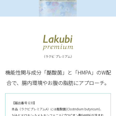
（ラクビ プレミアム）
機能性関与成分「酪酸菌」と「HMPA」のW配
合で、
腸内環境やお腹の脂肪にアプローチ。
【届出番号 I233】
本品（ラクビプレミアムA）には酪酸菌(Clostridium butyricum)、
3-(4-ヒドロキシ-3-メトキシフェニル)プロピオン酸(HMPA)が含まれ