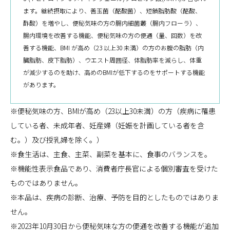
ます。継続摂取により、善玉菌（酪酸菌）、短鎖脂肪酸（酪酸、
酢酸）を増やし、便秘気味の方の腸内細菌叢（腸内フローラ）、
腸内環境を改善する機能、便秘気味の方の便通（量、回数）を改
善する機能、BMI が高め（23 以上30 未満）の方のお腹の脂肪（内
臓脂肪、皮下脂肪）、ウエスト周囲径、体脂肪率を減らし、体重
が減少するのを助け、高めのBMIが低下するのをサポートする機能
があります。
※便秘気味の方、BMIが高め（23以上30未満）の方（疾病に罹患
している者、未成年者、妊産婦（妊娠を計画している者を含
む。）及び授乳婦を除く。）
※食生活は、主食、主菜、副菜を基本に、食事のバランスを。
※機能性表示食品であり、消費者庁長官による個別審査を受けた
ものではありません。
※本品は、疾病の診断、治療、予防を目的としたものではありま
せん。
※2023年10月30日から便秘気味な方の便通を改善する機能が追加