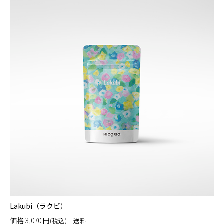
Lakubi（ラクビ）
価格
3,070
円
(税込)＋送料