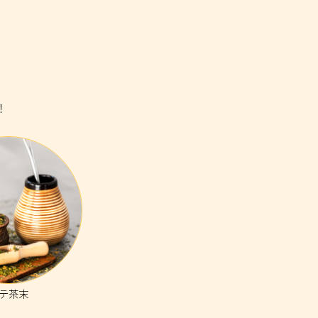
！
テ茶末