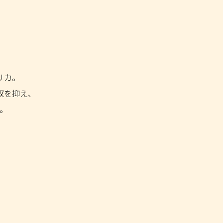
リカ。
収を抑え、
。