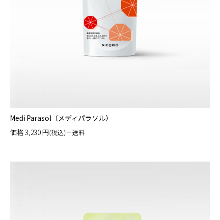
Medi Parasol（メディパラソル）
価格
3,230
円
(税込)＋送料