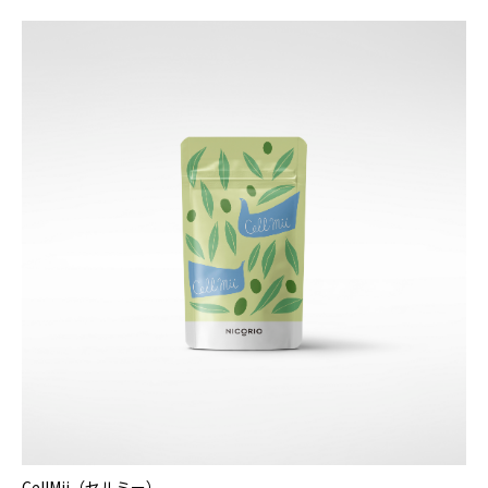
CellMii（セルミー）