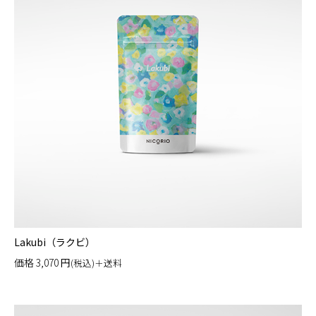
Lakubi（ラクビ）
価格
3,070
円
(税込)＋送料