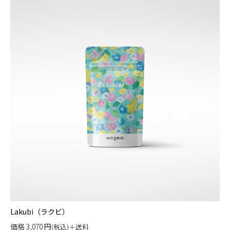
Lakubi（ラクビ）
価格
3,070
円
(税込)＋送料