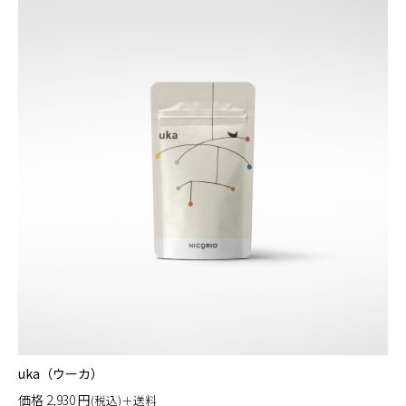
uka（ウーカ）
価格
2,930
円
(税込)＋送料