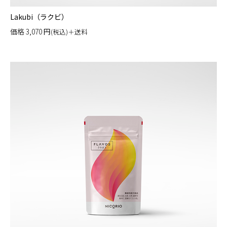
Lakubi（ラクビ）
価格
3,070
円
(税込)＋送料