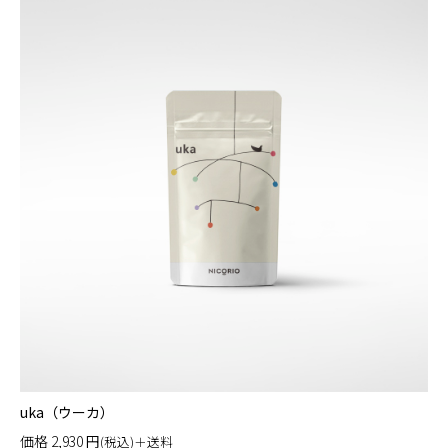
uka（ウーカ）
価格
2,930
円
(税込)＋送料