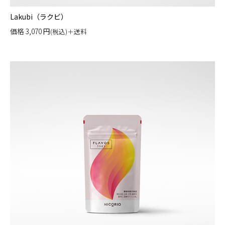
Lakubi（ラクビ）
価格
3,070
円
(税込)＋送料