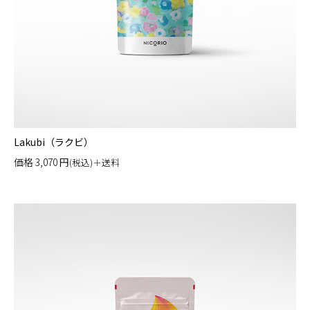
Lakubi（ラクビ）
価格
3,070
円
(税込)＋送料