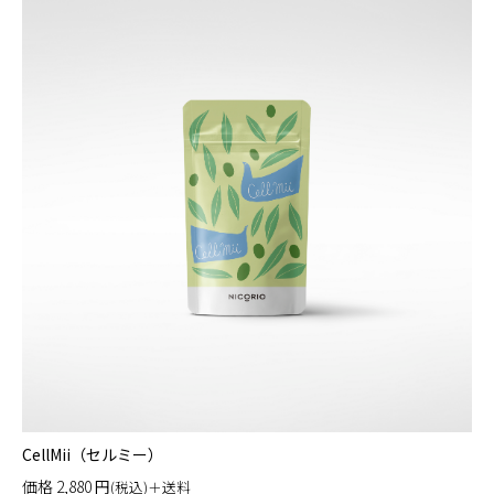
CellMii（セルミー）
価格
2,880
円
(税込)＋送料