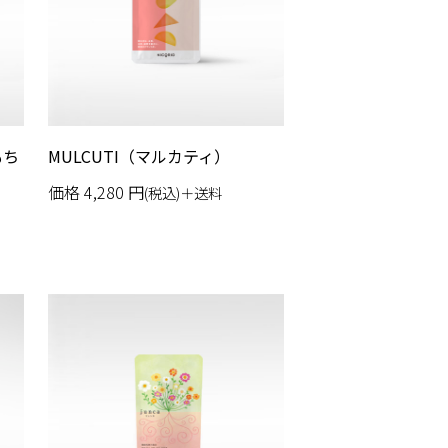
もち
MULCUTI（マルカティ）
価格
4,280
円
(税込)＋送料