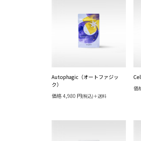
Autophagic（オートファジッ
Ce
ク）
価
価格
4,980
円
(税込)＋送料