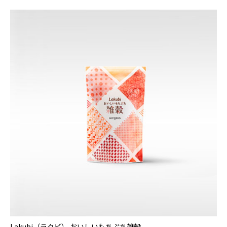
Lakubi（ラクビ） おいしいもちぷち雑穀