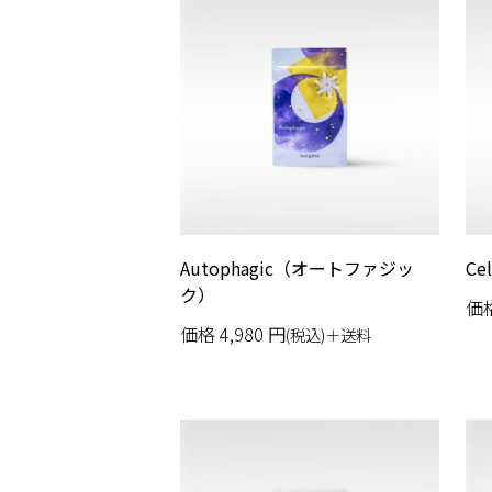
Autophagic（オートファジッ
Ce
ク）
価
価格
4,980
円
(税込)＋送料