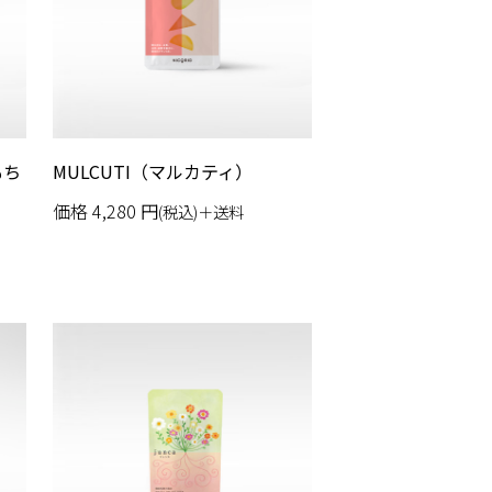
もち
MULCUTI（マルカティ）
価格
4,280
円
(税込)＋送料