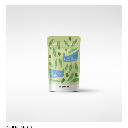
CellMii（セルミー）