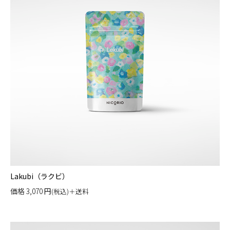
Lakubi（ラクビ）
価格
3,070
円
(税込)＋送料