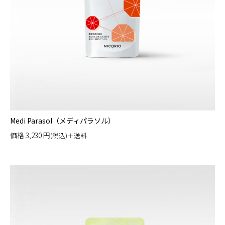
Medi Parasol（メディパラソル）
価格
3,230
円
(税込)＋送料