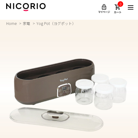
0
Home
家電
Yog Pot（ヨグポット）