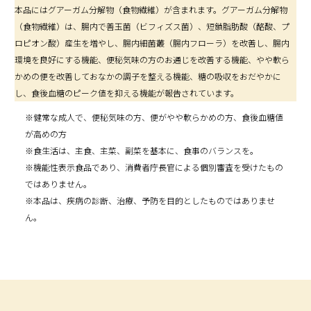
本品にはグアーガム分解物（食物繊維）が含まれます。グアーガム分解物
（食物繊維）は、腸内で善玉菌（ビフィズス菌）、短鎖脂肪酸（酪酸、プ
ロピオン酸）産生を増やし、腸内細菌叢（腸内フローラ）を改善し、腸内
環境を良好にする機能、便秘気味の方のお通じを改善する機能、やや軟ら
かめの便を改善しておなかの調子を整える機能、糖の吸収をおだやかに
し、食後血糖のピーク値を抑える機能が報告されています。
※健常な成人で、便秘気味の方、便がやや軟らかめの方、食後血糖値
が高めの方
※食生活は、主食、主菜、副菜を基本に、食事のバランスを。
※機能性表示食品であり、消費者庁長官による個別審査を受けたもの
ではありません。
※本品は、疾病の診断、治療、予防を目的としたものではありませ
ん。