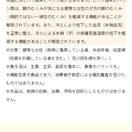
本品にはヒハツ由来ピペリン類が含まれます。ヒハツ由来ピペリ
ン類は、脚のむくみが気になる健常な女性の夕方の脚のむくみ
（病的ではない一過性のむくみ）を軽減する機能があることが
報告されています。また、冷えにより低下した血流（末梢血流）
を正常に整え、冷えによる末梢（手）の皮膚表面温度の低下を軽
減する機能があることが報告されています。
※対象：健常な女性（疾病に罹患している者、未成年者、妊産婦
（妊娠を計画している者を含む。）及び授乳婦を除く。）
※食生活は、主食、主菜、副菜を基本に、食事のバランスを。
※機能性表示食品であり、消費者庁長官による個別審査を受けた
ものではありません。
※本品は、疾病の診断、治療、予防を目的としたものではありま
せん。