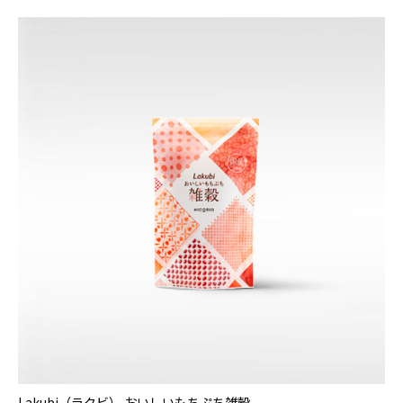
Lakubi（ラクビ） おいしいもちぷち雑穀